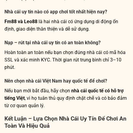
Nhà cái uy tín nào có app chơi tốt nhất hiện nay?
Fm88 và Leo88
là hai nhà cái có ứng dụng di động ổn
định, giao diện thân thiện và dễ sử dụng.
Nạp – rút tại nhà cái uy tín có an toàn không?
Hoàn toàn an toàn nếu bạn chọn đúng nhà cái có mã hóa
SSL và xác minh KYC. Thời gian rút trung bình chỉ 3–10
phút.
Nên chọn nhà cái Việt Nam hay quốc tế để chơi?
Nếu bạn mới bắt đầu, hãy chọn
nhà cái quốc tế có hỗ trợ
tiếng Việt
, vì họ tuân thủ quy định chặt chẽ và có bảo đảm
từ cơ quan quản lý.
Kết Luận – Lựa Chọn Nhà Cái Uy Tín Để Chơi An
Toàn Và Hiệu Quả