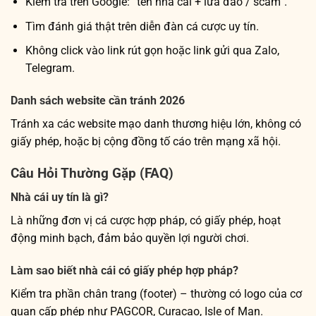
Kiểm tra trên Google: “tên nhà cái + lừa đảo / scam”.
Tìm đánh giá thật trên diễn đàn cá cược uy tín.
Không click vào link rút gọn hoặc link gửi qua Zalo,
Telegram.
Danh sách website cần tránh 2026
Tránh xa các website mạo danh thương hiệu lớn, không có
giấy phép, hoặc bị cộng đồng tố cáo trên mạng xã hội.
Câu Hỏi Thường Gặp (FAQ)
Nhà cái uy tín là gì?
Là những đơn vị cá cược hợp pháp, có giấy phép, hoạt
động minh bạch, đảm bảo quyền lợi người chơi.
Làm sao biết nhà cái có giấy phép hợp pháp?
Kiểm tra phần chân trang (footer) – thường có logo của cơ
quan cấp phép như PAGCOR, Curacao, Isle of Man.