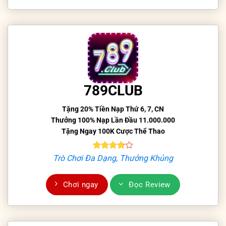
789CLUB
Tặng 20% Tiền Nạp Thứ 6, 7, CN
Thưởng 100% Nạp Lần Đầu 11.000.000
Tặng Ngay 100K Cược Thể Thao
Trò Chơi Đa Dạng, Thưởng Khủng
Chơi ngay
Đọc Review