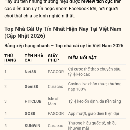
Hãy ưu tiên những thương hiệu được
review tích cực
trên
các diễn đàn uy tín hoặc nhóm Facebook lớn, nơi người
chơi thật chia sẻ kinh nghiệm thật.
Top Nhà Cái Uy Tín Nhất Hiện Nay Tại Việt Nam
(Cập Nhật 2026)
Bảng xếp hạng nhanh – Top nhà cái uy tín Việt Nam 2026
THỨ
TÊN NHÀ
GIẤY
ĐIỂM NỔI BẬT
HẠNG
CÁI
PHÉP
Cá cược thể thao chuyên sâu,
1
Net88
PAGCOR
tỷ lệ kèo cao
Casino live chân thực, thưởng
2
Gem88
Curacao
nạp 100%
Isle of
3
HITCLUB
Tỷ lệ kèo ổn định, đa nền tảng
Man
4
GO88
PAGCOR
App mượt, giao diện hiện đại
Thương hiệu quốc tế, nhiều
5
SUNWIN
Curacao
khuyến mãi