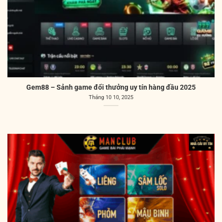
Gem88 – Sảnh game đổi thưởng uy tín hàng đầu 2025
Tháng 10 10, 2025