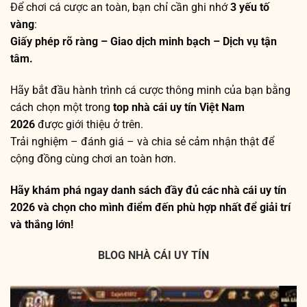
Để chơi cá cược an toàn, bạn chỉ cần ghi nhớ
3 yếu tố
vàng
:
Giấy phép rõ ràng – Giao dịch minh bạch – Dịch vụ tận
tâm.
Hãy bắt đầu hành trình cá cược thông minh của bạn bằng
cách chọn một trong
top nhà cái uy tín Việt Nam
2026
được giới thiệu ở trên.
Trải nghiệm – đánh giá – và chia sẻ cảm nhận thật để
cộng đồng cùng chơi an toàn hơn.
Hãy khám phá ngay danh sách đầy đủ các nhà cái uy tín
2026 và chọn cho mình điểm đến phù hợp nhất để giải trí
và thắng lớn!
BLOG NHÀ CÁI UY TÍN