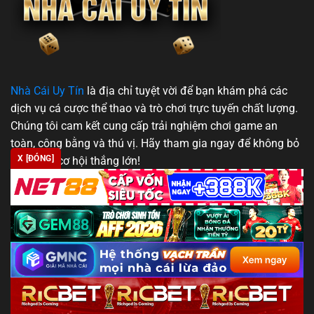
Nhà Cái Uy Tín
là địa chỉ tuyệt vời để bạn khám phá các
dịch vụ cá cược thể thao và trò chơi trực tuyến chất lượng.
Chúng tôi cam kết cung cấp trải nghiệm chơi game an
toàn, công bằng và thú vị. Hãy tham gia ngay để không bỏ
X [ĐÓNG]
lỡ những cơ hội thắng lớn!
NHÀ CÁI UY TÍN
Nhà cái NET88
Nhà cái HITCLUB
Nhà cái B52CLUB