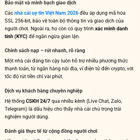
Bảo mật và minh bạch giao dịch
Các
nhà cái uy tín Việt Nam 2026
đều áp dụng mã hóa
SSL 256-bit, bảo vệ toàn bộ thông tin và giao dịch của
người chơi. Ngoài ra, họ còn có quy trình
xác minh danh
tính (KYC)
để ngăn ngừa gian lận.
Chính sách nạp – rút nhanh, rõ ràng
Một nhà cái đáng tin cậy luôn hỗ trợ nhiều phương thức
thanh toán, từ ngân hàng nội địa, ví điện tử đến crypto, với
tốc độ rút tiền chỉ vài phút.
Dịch vụ khách hàng chuyên nghiệp
Hệ thống
CSKH 24/7
qua nhiều kênh (Live Chat, Zalo,
Telegram) là dấu hiệu cho thấy nhà cái chú trọng trải
nghiệm người dùng.
Đánh giá thực tế từ cộng đồng người chơi