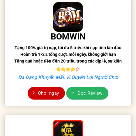
BOMWIN
Tặng 100% giá trị nạp, tối đa 5 triệu khi nạp tiền lần đầu
Hoàn trả 1-2% tổng cược mỗi ngày, không giới hạn
Tặng quà hoặc tiền đến 20 triệu trong các dịp lễ, sự kiện
Đa Dạng Khuyến Mãi, Vì Quyền Lợi Người Chơi
Chơi ngay
Đọc Review